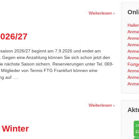
Onl
Weiterlesen ›
Halle
Anmel
2026/27
Anmel
Anmel
rsaison 2026/27 beginnt am 7.9.2026 und endet am
Anmel
. Gegen eine Anzahlung können Sie sich schon jetzt den
Anme
die nächste Saison sichern. Reservierungen unter Tel. 069-
Fortg
 Mitglieder von Tennis FTG Frankfurt können eine
Anmel
…
Anme
ng auf
Anmel
Weiterlesen ›
Akt
 Winter
25
C