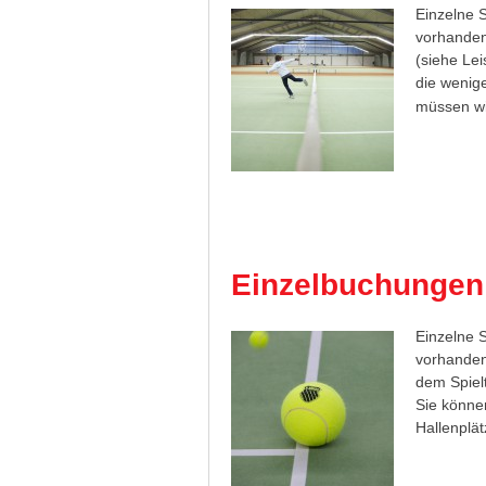
Einzelne S
vorhanden
(siehe Lei
die wenige
müssen wi
Einzelbuchunge
Einzelne S
vorhanden
dem Spiel
Sie können
Hallenplät