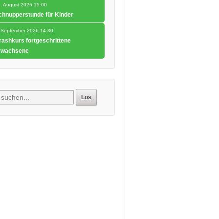
. August 2026 15:00
chnupperstunde für Kinder
 September 2026 14:30
rashkurs fortgeschrittene
rwachsene