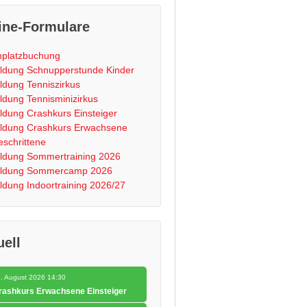
ine-Formulare
nplatzbuchung
dung Schnupperstunde Kinder
dung Tenniszirkus
dung Tennisminizirkus
dung Crashkurs Einsteiger
ldung Crashkurs Erwachsene
eschrittene
dung Sommertraining 2026
ldung Sommercamp 2026
dung Indoortraining 2026/27
uell
. August 2026 14:30
rashkurs Erwachsene Einsteiger